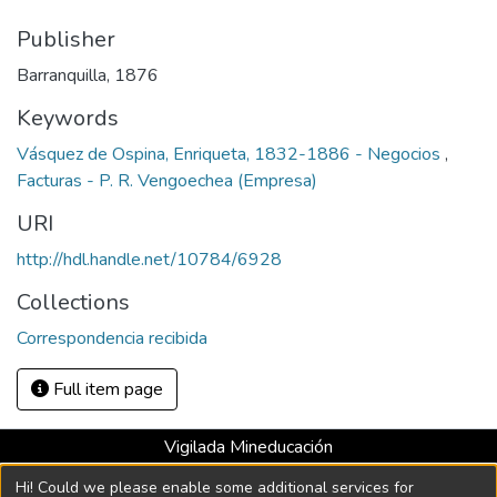
Publisher
Barranquilla, 1876
Keywords
Vásquez de Ospina, Enriqueta, 1832-1886 - Negocios
,
Facturas - P. R. Vengoechea (Empresa)
URI
http://hdl.handle.net/10784/6928
Collections
Correspondencia recibida
Full item page
Vigilada Mineducación
Universidad con Acreditación Institucional hasta 2026 -
Hi! Could we please enable some additional services for