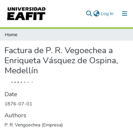
(current)
Log In
Communities & Collections
Home
All of DSpace
Factura de P. R. Vegoechea a
Statistics
Enriqueta Vásquez de Ospina,
Medellín
Date
1876-07-01
Authors
P. R. Vengoechea (Empresa)