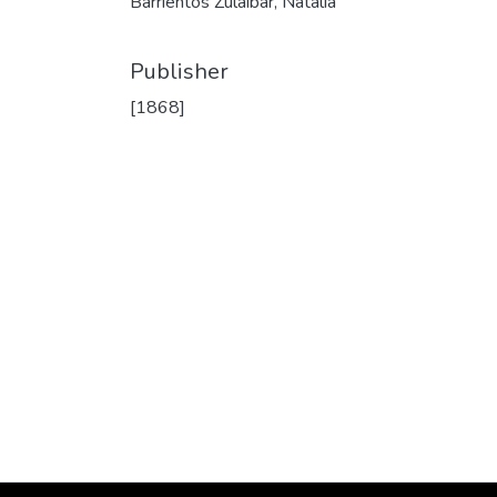
Barrientos Zulaibar, Natalia
Publisher
[1868]