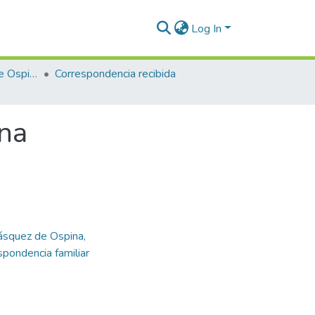
Log In
Enriqueta Vásquez de Ospina
Correspondencia recibida
ina
ásquez de Ospina,
spondencia familiar