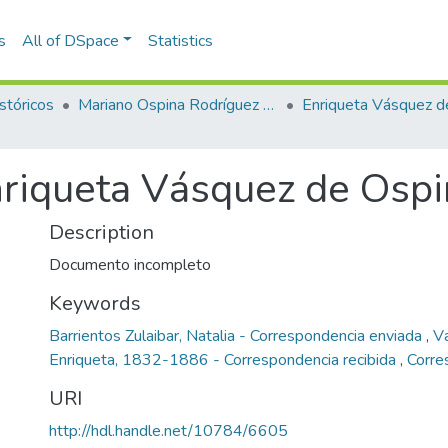
s
All of DSpace
Statistics
stóricos
Mariano Ospina Rodríguez (1826 -1912)
nriqueta Vásquez de Osp
Description
Documento incompleto
Keywords
Barrientos Zulaibar, Natalia - Correspondencia enviada
,
V
Enriqueta, 1832-1886 - Correspondencia recibida
,
Corre
URI
http://hdl.handle.net/10784/6605