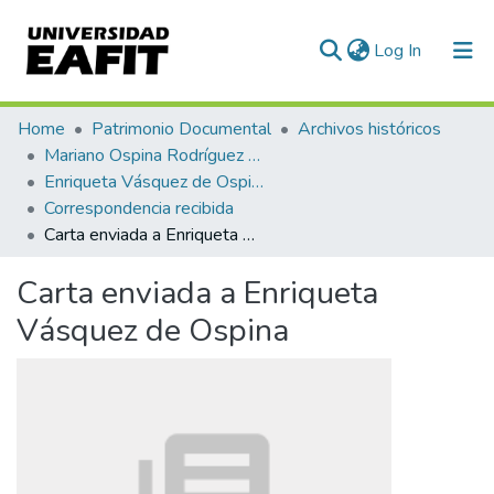
(current)
Log In
Communities & Collections
Home
Patrimonio Documental
Archivos históricos
Mariano Ospina Rodríguez (1826 -1912)
All of DSpace
Enriqueta Vásquez de Ospina
Correspondencia recibida
Statistics
Carta enviada a Enriqueta Vásquez de Ospina
Carta enviada a Enriqueta
Vásquez de Ospina