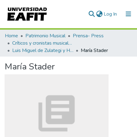
(current)
Log In
Communities & Collections
Home
Patrimonio Musical
Prensa- Press
Críticos y cronistas musicales
All of DSpace
Luis Miguel de Zulategi y Huarte
María Stader
Statistics
María Stader