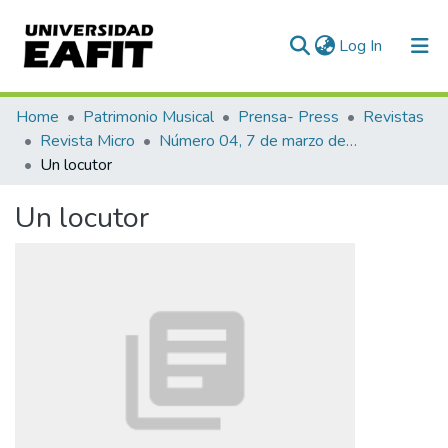
(current)
Log In
Communities & Collections
Home
Patrimonio Musical
Prensa- Press
Revistas
Revista Micro
Número 04, 7 de marzo de 1940
All of DSpace
Un locutor
Statistics
Un locutor