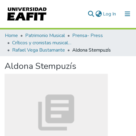
(current)
Log In
Communities & Collections
Home
Patrimonio Musical
Prensa- Press
Críticos y cronistas musicales
All of DSpace
Rafael Vega Bustamante
Aldona Stempuzís
Statistics
Aldona Stempuzís