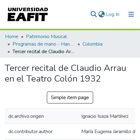
(current)
Log In
Communities & Collections
Home
Patrimonio Musical
Programas de mano - Hand programs
Colombia
All of DSpace
Tercer recital de Claudio Arrau en el Teatro Colón 1932
Statistics
Tercer recital de Claudio Arrau
en el Teatro Colón 1932
Simple item page
dc.archivo.origen
Ignacio Isaza Martínez
dc.contributor.author
María Eugenia Jaramillo de 