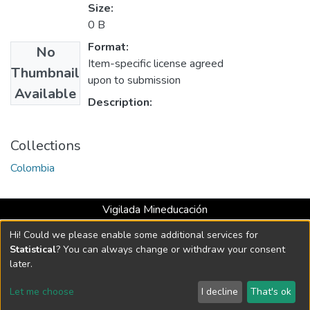
Size:
0 B
Format:
No
Item-specific license agreed
Thumbnail
upon to submission
Available
Description:
Collections
Colombia
Vigilada Mineducación
Universidad con Acreditación Institucional hasta 2026 -
Hi! Could we please enable some additional services for
Resolución MEN 2158 de 2018
Statistical
? You can always change or withdraw your consent
later.
DSpace software
copyright © 2002-2026
LYRASIS
Let me choose
I decline
That's ok
Cookie settings
Send Feedback