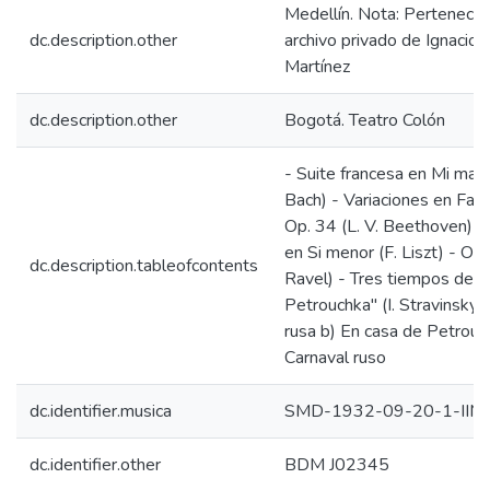
Medellín. Nota: Pertenece 
dc.description.other
archivo privado de Ignacio 
Martínez
dc.description.other
Bogotá. Teatro Colón
- Suite francesa en Mi mayor
Bach) - Variaciones en Fa 
Op. 34 (L. V. Beethoven) -
en Si menor (F. Liszt) - On
dc.description.tableofcontents
Ravel) - Tres tiempos de "
Petrouchka" (I. Stravinsky)
rusa b) En casa de Petrouc
Carnaval ruso
dc.identifier.musica
SMD-1932-09-20-1-IIM
dc.identifier.other
BDM J02345