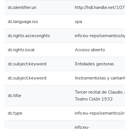
dc.identifier.uri
http://hdl.handle.net/10
dc.language.iso
spa
dc.rights.accessrights
info:eu-repo/semantics/op
dc.rights.local
Acceso abierto
dc.subject.keyword
Entidades gestoras
dc.subject.keyword
Instrumentistas y cantante
Tercer recital de Claudio Ar
dc.title
Teatro Colón 1932
dc.type
info:eu-repo/semantics/oth
info:eu-