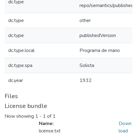
dc.type
repo/semantics/publishedV
dc.type
other
dc.type
publishedVersion
dc.type.local
Programa de mano
dc.type.spa
Solista
dc.year
1932
Files
License bundle
Now showing
1 - 1 of 1
Name:
Down
license.txt
load