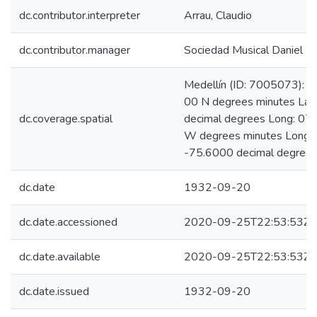
dc.contributor.interpreter
Arrau, Claudio
dc.contributor.manager
Sociedad Musical Daniel
Medellín (ID: 7005073): L
00 N degrees minutes Lat
dc.coverage.spatial
decimal degrees Long: 07
W degrees minutes Long:
-75.6000 decimal degree
dc.date
1932-09-20
dc.date.accessioned
2020-09-25T22:53:53Z
dc.date.available
2020-09-25T22:53:53Z
dc.date.issued
1932-09-20