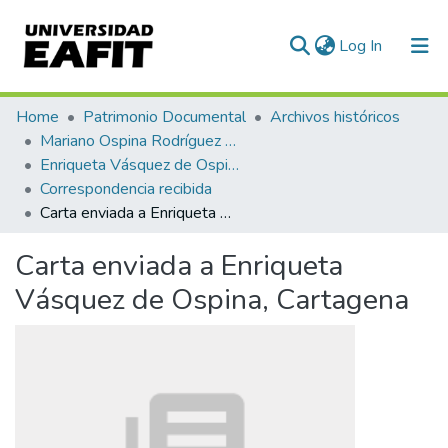
(current)
Log In
Communities & Collections
Home
Patrimonio Documental
Archivos históricos
Mariano Ospina Rodríguez (1826 -1912)
All of DSpace
Enriqueta Vásquez de Ospina
Correspondencia recibida
Statistics
Carta enviada a Enriqueta Vásquez de Ospina, Cartagena
Carta enviada a Enriqueta
Vásquez de Ospina, Cartagena