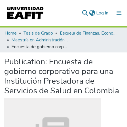
(current)
Log In
Communities & Collections
Home
Tesis de Grado
Escuela de Finanzas, Economía y Gobierno
Maestría en Administración Financiera (tesis)
All of DSpace
Encuesta de gobierno corporativo para una Institución Prestadora de Servicios de Salud en Colombia
Statistics
Publication:
Encuesta de
gobierno corporativo para una
Institución Prestadora de
Servicios de Salud en Colombia