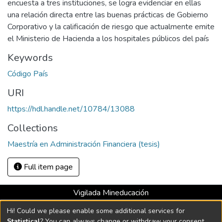
encuesta a tres instituciones, se logra evidenciar en ellas
una relación directa entre las buenas prácticas de Gobierno
Corporativo y la calificación de riesgo que actualmente emite
el Ministerio de Hacienda a los hospitales públicos del país
Keywords
Código País
URI
https://hdl.handle.net/10784/13088
Collections
Maestría en Administración Financiera (tesis)
Full item page
Vigilada Mineducación
Universidad con Acreditación Institucional hasta 2026 -
Hi! Could we please enable some additional services for
Resolución MEN 2158 de 2018
Statistical
? You can always change or withdraw your consent