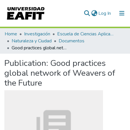
(current)
Log In
Communities & Collections
Home
Investigación
Escuela de Ciencias Aplicadas e Ingeniería
Naturaleza y Ciudad
Documentos
All of DSpace
Good practices global network of Weavers of the Future
Statistics
Publication:
Good practices
global network of Weavers of
the Future