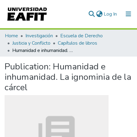
(current)
Log In
Communities & Collections
Home
Investigación
Escuela de Derecho
Justicia y Conflicto
Capítulos de libros
All of DSpace
Humanidad e inhumanidad. La ignominia de la cárcel
Statistics
Publication:
Humanidad e
inhumanidad. La ignominia de la
cárcel