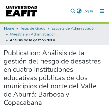
(current)
Log In
Communities & Collections
Home
Tesis de Grado
Escuela de Administración
Maestría en Administración de Riesgos (tesis)
All of DSpace
Análisis de la gestión del riesgo de desastres en cuatro instituciones educativas públicas de dos municipios del norte del Valle de Aburrá: Barbosa y Copacabana
Statistics
Publication:
Análisis de la
gestión del riesgo de desastres
en cuatro instituciones
educativas públicas de dos
municipios del norte del Valle
de Aburrá: Barbosa y
Copacabana