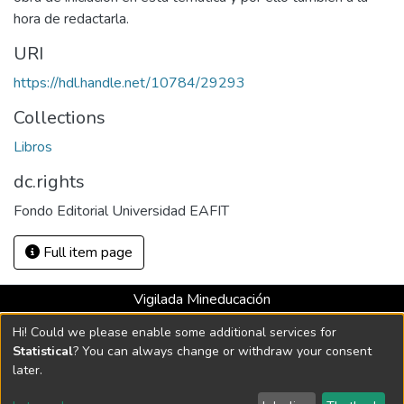
hora de redactarla.
URI
https://hdl.handle.net/10784/29293
Collections
Libros
dc.rights
Fondo Editorial Universidad EAFIT
Full item page
Vigilada Mineducación
Universidad con Acreditación Institucional hasta 2026 -
Hi! Could we please enable some additional services for
Resolución MEN 2158 de 2018
Statistical
? You can always change or withdraw your consent
later.
DSpace software
copyright © 2002-2026
LYRASIS