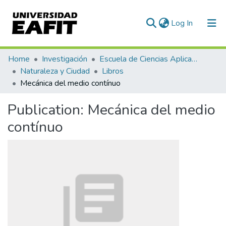
(current)
Log In
Communities & Collections
Home
Investigación
Escuela de Ciencias Aplicadas e Ingeniería
Naturaleza y Ciudad
Libros
All of DSpace
Mecánica del medio contínuo
Statistics
Publication:
Mecánica del medio
contínuo