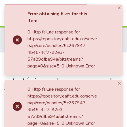
×
(current)
Log In
Error obtaining files for this
item
Communities & Collections
0 Http failure response for
Home
Tesis de Grado
Escuela de Administración
https://repository.eafit.edu.co/serve
Maestría en Administración - MBA (tesis)
All of DSpace
r/api/core/bundles/5c267947-
Parámetros para desarrollar la planificación estratégica en las empresas de familia de tipo Pyme que desarrollan su negocio en el sector textil y de la confección en Colombia
4b45-4cf7-82e3-
Statistics
Publication:
57a89dfbe94a/bitstreams?
Parámetros para
page=0&size=5: 0 Unknown Error
desarrollar la planificación
estratégica en las empresas de
×
familia de tipo Pyme que
0 Http failure response for
https://repository.eafit.edu.co/serve
desarrollan su negocio en el
r/api/core/bundles/5c267947-
sector textil y de la confección
4b45-4cf7-82e3-
57a89dfbe94a/bitstreams?
en Colombia
page=0&size=5: 0 Unknown Error