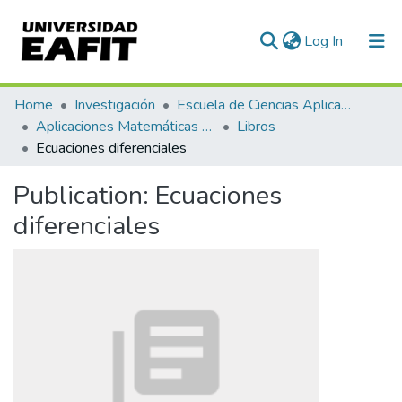
(current)
Log In
Communities & Collections
Home
Investigación
Escuela de Ciencias Aplicadas e Ingeniería
Aplicaciones Matemáticas en Ciencias e Ingeniería
Libros
All of DSpace
Ecuaciones diferenciales
Statistics
Publication:
Ecuaciones
diferenciales