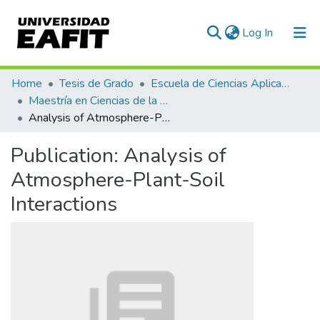
(current)
Log In
Communities & Collections
Home
Tesis de Grado
Escuela de Ciencias Aplicadas e Ingeniería
Maestría en Ciencias de la Tierra (tesis)
All of DSpace
Analysis of Atmosphere-Plant-Soil Interactions
Statistics
Publication:
Analysis of
Atmosphere-Plant-Soil
Interactions