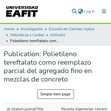
(current)
Log In
Communities & Collections
Home
Investigación
Escuela de Ciencias Aplicadas e Ingeniería
Naturaleza y Ciudad
Artículos
All of DSpace
Polietileno tereftalato como reemplazo parcial del agregado fino en mezclas de concreto
Statistics
Publication:
Polietileno
tereftalato como reemplazo
parcial del agregado fino en
mezclas de concreto
Simple item page
dc.citation.journalTitle
Revista Ingenierías Universi