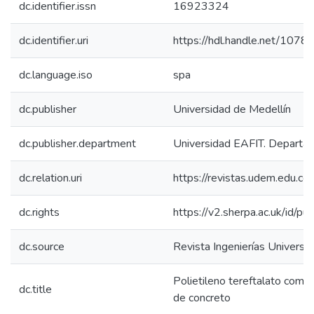
dc.identifier.issn
16923324
dc.identifier.uri
https://hdl.handle.net/107
dc.language.iso
spa
dc.publisher
Universidad de Medellín
dc.publisher.department
Universidad EAFIT. Departam
dc.relation.uri
https://revistas.udem.edu.co/
dc.rights
https://v2.sherpa.ac.uk/id/p
dc.source
Revista Ingenierías Universi
Polietileno tereftalato como
dc.title
de concreto