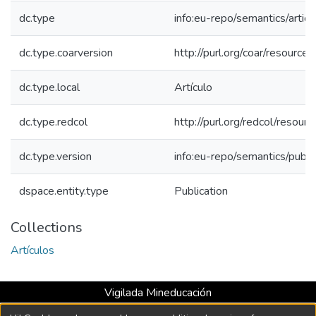
dc.type
info:eu-repo/semantics/articl
dc.type.coarversion
http://purl.org/coar/resourc
dc.type.local
Artículo
dc.type.redcol
http://purl.org/redcol/reso
dc.type.version
info:eu-repo/semantics/publ
dspace.entity.type
Publication
Collections
Artículos
Vigilada Mineducación
Universidad con Acreditación Institucional hasta 2026 -