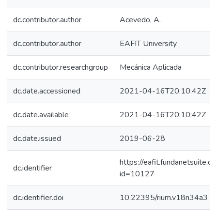
dc.contributor.author
Acevedo, A.
dc.contributor.author
EAFIT University
dc.contributor.researchgroup
Mecánica Aplicada
dc.date.accessioned
2021-04-16T20:10:42Z
dc.date.available
2021-04-16T20:10:42Z
dc.date.issued
2019-06-28
https://eafit.fundanetsuite.
dc.identifier
id=10127
dc.identifier.doi
10.22395/rium.v18n34a3