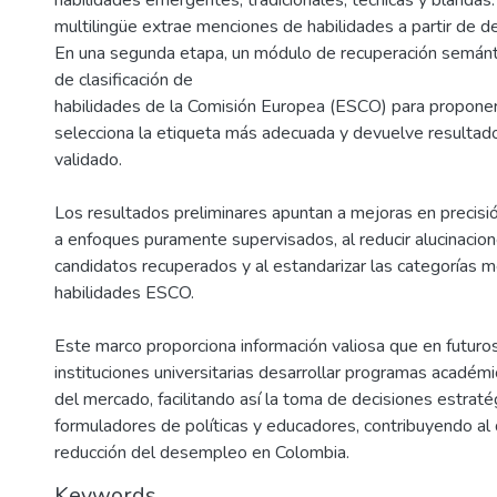
habilidades emergentes, tradicionales, técnicas y blandas
multilingüe extrae menciones de habilidades a partir de de
En una segunda etapa, un módulo de recuperación semánti
de clasificación de
habilidades de la Comisión Europea (ESCO) para proponer
selecciona la etiqueta más adecuada y devuelve resulta
validado.
Los resultados preliminares apuntan a mejoras en precisión
a enfoques puramente supervisados, al reducir alucinacio
candidatos recuperados y al estandarizar las categorías me
habilidades ESCO.
Este marco proporciona información valiosa que en futuros
instituciones universitarias desarrollar programas académ
del mercado, facilitando así la toma de decisiones estrat
formuladores de políticas y educadores, contribuyendo al d
reducción del desempleo en Colombia.
Keywords