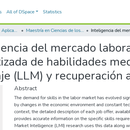
s
All of DSpace
Statistics
Escuela de Ciencias Aplicadas e Ingeniería
Maestría en Ciencias de los Datos y Analítica (tesis)
gencia del mercado labor
izada de habilidades me
je (LLM) y recuperación
Abstract
The demand for skills in the labor market has evolved sign
by changes in the economic environment and constant tech
context, the detailed description of each job offer, avai
provides accurate information on the specific skills requir
Market Intelligence (LMI) research uses this data along w