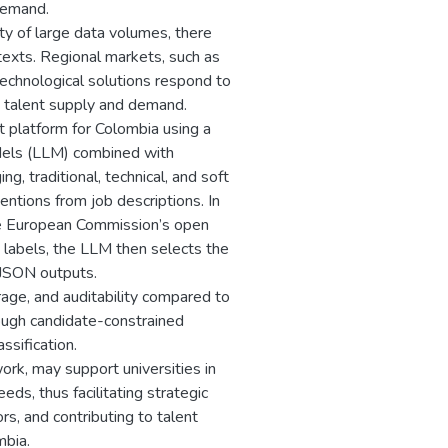
demand.
lity of large data volumes, there
texts. Regional markets, such as
echnological solutions respond to
ng talent supply and demand.
 platform for Colombia using a
dels (LLM) combined with
, traditional, technical, and soft
 mentions from job descriptions. In
he European Commission’s open
labels, the LLM then selects the
 JSON outputs.
age, and auditability compared to
rough candidate-constrained
ssification.
ork, may support universities in
ds, thus facilitating strategic
s, and contributing to talent
mbia.