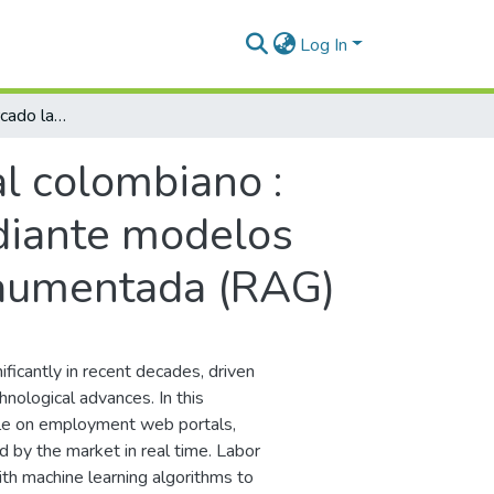
Log In
Inteligencia del mercado laboral colombiano : detección automatizada de habilidades mediante modelos grandes de lenguaje (LLM) y recuperación aumentada (RAG)
al colombiano :
diante modelos
 aumentada (RAG)
ificantly in recent decades, driven
nological advances. In this
lable on employment web portals,
ed by the market in real time. Labor
ith machine learning algorithms to