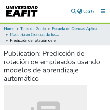
(current)
Log In
Communities & Collections
Home
Tesis de Grado
Escuela de Ciencias Aplicadas e Ingeniería
Maestría en Ciencias de los Datos y Analítica (tesis)
All of DSpace
Predicción de rotación de empleados usando modelos de aprendizaje automático
Statistics
Publication:
Predicción de
rotación de empleados usando
modelos de aprendizaje
automático