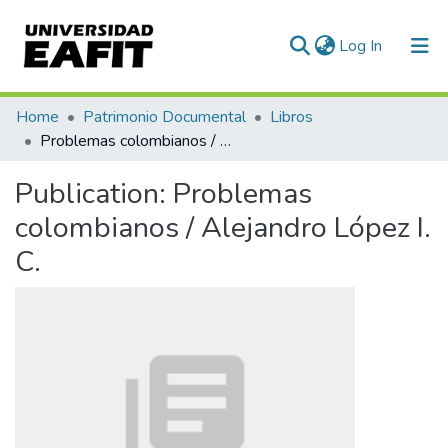
(current)
Log In
Communities & Collections
Home
Patrimonio Documental
Libros
Problemas colombianos / Alejandro López I. C.
All of DSpace
Publication:
Problemas
Statistics
colombianos / Alejandro López I.
C.