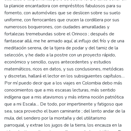
la planicie encantadora con empréstitos fabulosos para su
fomento, con automóviles que se deslicen sobre su suelo
uniforme, con ferrocarriles que crucen la cordillera por sus
numerosos boquerones, con ciudades amuralladas y
fortalezas tremebundas sobre el Orinoco ; después de
fantasear allá, me he armado aquí, al influjo del frío y de una
meditación serena, de la tijera de podar y del tamiz de la
selección, y he dado a la postre con un proyecto rápido,
económico y sencillo, cuyos antecedentes y estudios
matemáticos, ricos en datos, y sus conclusiones, metódicas
y discretas, hallará el lector en los subsiguientes capítulos…
Por mí puedo decir que a los viajes en Colombia debo más
conocimientos que a mis escasas lecturas, más sentido
indígena que a mis atavismos y más intima noción patriótica
que a mi Escala… De todo, por impertinente y fatigoso que
sea, saca provecho el buen caminante ; del lento andar de la
mula, del sendero por la montaña y del utilitarismo
parroquial, y extrae los jugos de la tierra, los encauza en la