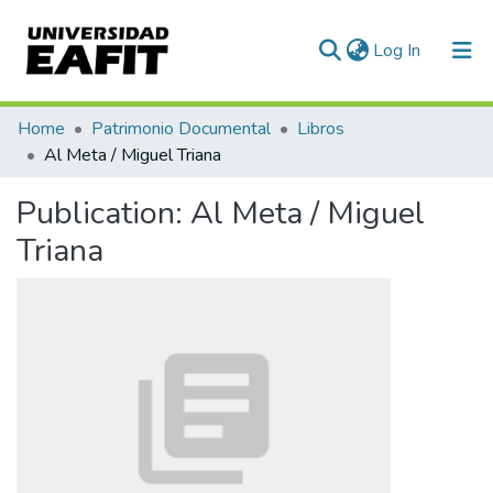
(current)
Log In
Communities & Collections
Home
Patrimonio Documental
Libros
Al Meta / Miguel Triana
All of DSpace
Publication:
Al Meta / Miguel
Statistics
Triana