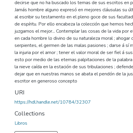
decirse que no ha buscado los temas de sus escritos en pr
Jamás hombre alguno expresó en mejores cláusulas su úl
al escribir su testamento en el pleno goce de sus facultad
de espíritu. Por ello encabeza la colección que hemos h
juzgamos el mejor... Contemplar las cosas de la vida por el
en cada hombre lo divino de su naturaleza moral ; ahogar 
serpientes, el germen de las malas pasiones ; darse á sí 
la injuria por el amor ; tener el valor moral de ser fiel á su
esto por medio de las eternas palpitaciones de la palabra
la nieve caída en la estación de sus tribulaciones ; defend
dejar que en nuestras manos se abata el pendón de la justi
escritor en generoso concepto
URI
https://hdl.handle.net/10784/32307
Collections
Libros