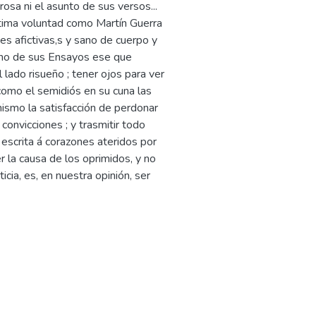
osa ni el asunto de sus versos...
tima voluntad como Martín Guerra
es afictivas,s y sano de cuerpo y
echo de sus Ensayos ese que
 lado risueño ; tener ojos para ver
como el semidiós en su cuna las
mismo la satisfacción de perdonar
s convicciones ; y trasmitir todo
 escrita á corazones ateridos por
er la causa de los oprimidos, y no
cia, es, en nuestra opinión, ser