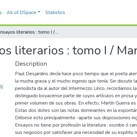
s
All of DSpace
Statistics
Ensayos literarios : tomo I / Martín Guerra
s literarios : tomo I / Ma
Description
Paul Desjardins decía hace poco tiempo que el poeta ale
la mucha gracia y el mucho ingenio que tenía. Sin discutir la
B)
periodista da al autor del Intermezzo Lírico, recordamos la 
distinguido boyacense parte de cuyos artículos en prosa 
primer volumen de sus obras. En efecto, Martín Guerra es es
Estas dos dotes son las notas dominantes en la espontán
Débese esto principalmente -aparte sus disposiciones ing
Ensayos no tiene por profesión la literatura : escribe ó ca
sus negocios por satisfacer una necesidad de su espíritu