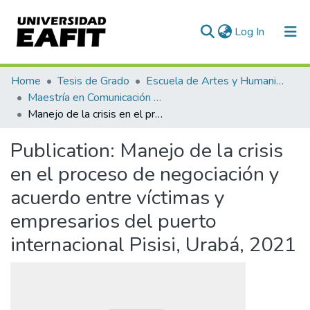
(current)
Log In
Communities & Collections
Home
Tesis de Grado
Escuela de Artes y Humanidades
Maestría en Comunicación Política (tesis)
All of DSpace
Manejo de la crisis en el proceso de negociación y acuerdo entre víctimas y empresarios del puerto internacional Pisisi, Urabá, 2021
Statistics
Publication:
Manejo de la crisis
en el proceso de negociación y
acuerdo entre víctimas y
empresarios del puerto
internacional Pisisi, Urabá, 2021