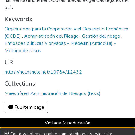
han venido implementado las nuevas exigencias legales del
país
Keywords
Organización para la Cooperación y el Desarrollo Económico
(OCDE)
,
Administración del Riesgo
,
Gestión del riesgo
,
Entidades públicas y privadas - Medellín (Antioquia) -
Método de casos
URI
https://hdl.handle.net/10784/12432
Collections
Maestría en Administración de Riesgos (tesis)
Full item page
Vigilada Mineducación
Universidad con Acreditación Institucional hasta 2026 -
Hi! Could we please enable some additional services for