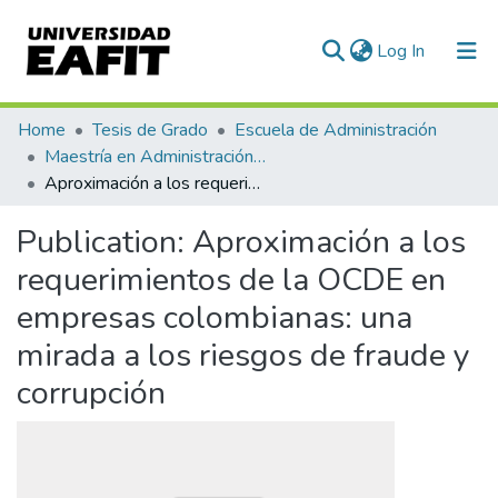
(current)
Log In
Communities & Collections
Home
Tesis de Grado
Escuela de Administración
Maestría en Administración de Riesgos (tesis)
All of DSpace
Aproximación a los requerimientos de la OCDE en empresas colombianas: una mirada a los riesgos de fraude y corrupción
Statistics
Publication:
Aproximación a los
requerimientos de la OCDE en
empresas colombianas: una
mirada a los riesgos de fraude y
corrupción