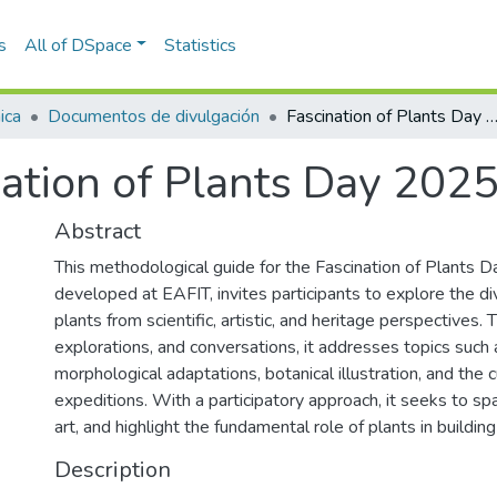
s
All of DSpace
Statistics
ica
Documentos de divulgación
Fascination of Plants Day 2
nation of Plants Day 202
Abstract
This methodological guide for the Fascination of Plant
developed at EAFIT, invites participants to explore the div
plants from scientific, artistic, and heritage perspectives. T
explorations, and conversations, it addresses topics such 
morphological adaptations, botanical illustration, and the cu
expeditions. With a participatory approach, it seeks to spa
art, and highlight the fundamental role of plants in buildi
Description