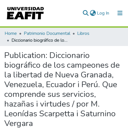
(current)
Log In
Communities & Collections
Home
Patrimonio Documental
Libros
Diccionario biográfico de los campeones de la libertad de Nueva Granada, Venezuela, Ecuador i Perú. Que comprende sus servicios, hazañas i virtudes / por M. Leonídas Scarpetta i Saturnino Vergara
All of DSpace
Publication:
Diccionario
Statistics
biográfico de los campeones de
la libertad de Nueva Granada,
Venezuela, Ecuador i Perú. Que
comprende sus servicios,
hazañas i virtudes / por M.
Leonídas Scarpetta i Saturnino
Vergara