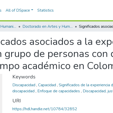
s
All of DSpace
Statistics
Escuela de Artes y Humanidades
Doctorado en Artes y Humanidades (tesis)
icados asociados a la exp
n grupo de personas con 
campo académico en Colo
Keywords
Discapacidad
,
Capacidad
,
Significados de la experiencia
discapacidad
,
Enfoque de capacidades
,
Discapacidad, jus
URI
https://hdl.handle.net/10784/32852