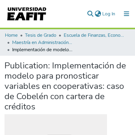
(current)
Log In
Communities & Collections
Home
Tesis de Grado
Escuela de Finanzas, Economía y Gobierno
Maestría en Administración Financiera (tesis)
All of DSpace
Implementación de modelo para pronosticar variables en cooperativas: caso de Cobelén con cartera de créditos
Statistics
Publication:
Implementación de
modelo para pronosticar
variables en cooperativas: caso
de Cobelén con cartera de
créditos