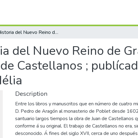
Historia del Nuevo Reino de Granada : tomo primero / por Juan de Castellanos ; publícada por primera vez D. Antonio Paz y Mélia
ria del Nuevo Reino de G
 de Castellanos ; publíca
élia
Description
Entre los libros y manuscritos que en número de cuatro mil
D. Pedro de Aragón al monasterio de Poblet desde 1602
santuario largos tiempos la obra de Juan de Castellanos q
conforme á su original. El trabajo de Castellanos no era,
desconocido. Á fines del siglo XVII, cerca de uno después