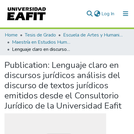
(current)
Log In
Communities & Collections
Home
Tesis de Grado
Escuela de Artes y Humanidades
Maestría en Estudios Humanísticos (tesis)
All of DSpace
Lenguaje claro en discursos jurídicos análisis del discurso de textos jurídicos emitidos desde el Consultorio Jurídico de la Universidad Eafit
Statistics
Publication:
Lenguaje claro en
discursos jurídicos análisis del
discurso de textos jurídicos
emitidos desde el Consultorio
Jurídico de la Universidad Eafit