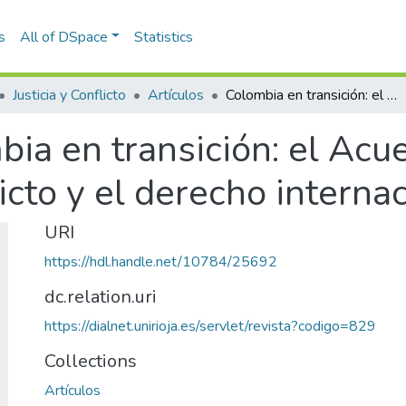
s
All of DSpace
Statistics
Justicia y Conflicto
Artículos
Colombia en transición: el Acuerdo sobre las Víctimas del Conflicto y el derecho internacional
ia en transición: el Acu
icto y el derecho interna
URI
https://hdl.handle.net/10784/25692
dc.relation.uri
https://dialnet.unirioja.es/servlet/revista?codigo=829
Collections
Artículos