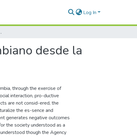
Log In
 desde la Teoría de la Agencia
mbiano desde la
ombia, through the exercise of
ocial interaction, pro-ductive
ects are not consid-ered, the
aturalize the es-sence and
ment generates negative outcomes
 for the society understood as a
e understood though the Agency