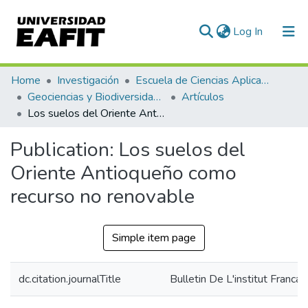
(current)
Log In
Statistics
Home
Investigación
Escuela de Ciencias Aplicadas e Ingeniería
Geociencias y Biodiversidad (GEBI)
Artículos
Los suelos del Oriente Antioqueño como recurso no renovable
Publication:
Los suelos del
Oriente Antioqueño como
recurso no renovable
Simple item page
dc.citation.journalTitle
Bulletin De L'institut Franca