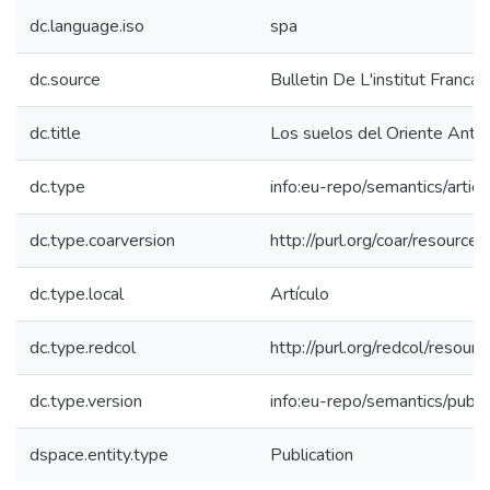
dc.language.iso
spa
dc.source
Bulletin De L'institut Franca
dc.title
Los suelos del Oriente Anti
dc.type
info:eu-repo/semantics/articl
dc.type.coarversion
http://purl.org/coar/resourc
dc.type.local
Artículo
dc.type.redcol
http://purl.org/redcol/reso
dc.type.version
info:eu-repo/semantics/publ
dspace.entity.type
Publication