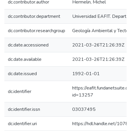
dc.contributor.author
Hermelin, Michel
dc.contributor.department
Universidad EAFIT. Departam
dc.contributor.researchgroup
Geología Ambiental y Tectón
dc.date.accessioned
2021-03-26T21:26:39Z
dc.date.available
2021-03-26T21:26:39Z
dc.date.issued
1992-01-01
https://eafit.fundanetsuite.
dc.identifier
id=13257
dc.identifier.issn
03037495
dc.identifier.uri
https://hdl.handle.net/107