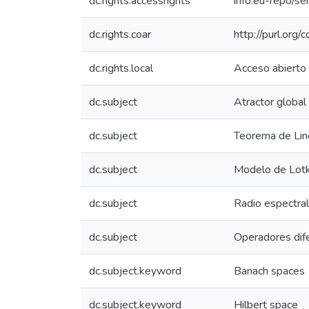
dc.rights.accessrights
info:eu-repo/s
dc.rights.coar
http://purl.org/
dc.rights.local
Acceso abierto
dc.subject
Atractor global
dc.subject
Teorema de Line
dc.subject
Modelo de Lotk
dc.subject
Radio espectral
dc.subject
Operadores dife
dc.subject.keyword
Banach spaces
dc.subject.keyword
Hilbert space