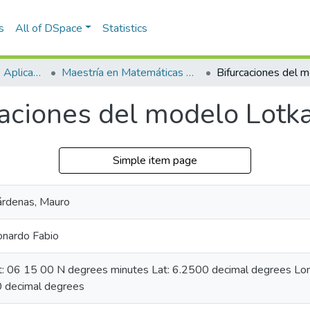
s
All of DSpace
Statistics
Escuela de Ciencias Aplicadas e Ingeniería
Maestría en Matemáticas Aplicadas (tesis)
aciones del modelo Lotka
Simple item page
rdenas, Mauro
eonardo Fabio
at: 06 15 00 N degrees minutes Lat: 6.2500 decimal degrees L
 decimal degrees