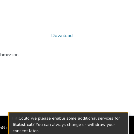
Download
ubmission
Hi! Could we please enable some additional services for
Statistical
? You can always change or withdraw your
2158 de 2018
consent later.