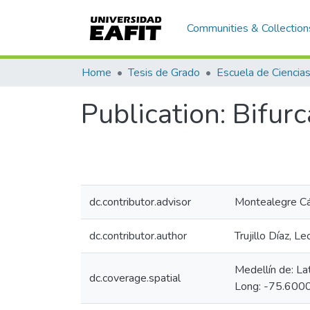
Communities & Collection
Home
Tesis de Grado
Publication:
Bifurc
dc.contributor.advisor
Montealegre Cá
dc.contributor.author
Trujillo Díaz, L
Medellín de: L
dc.coverage.spatial
Long: -75.6000