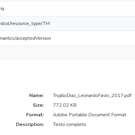
ía
/redcol/resource_type/TM
emantics/acceptedVersion
Name:
TrujilloDiaz_LeonardoFavio_2017.pdf
Size:
772.02 KB
Format:
Adobe Portable Document Format
Description:
Texto completo