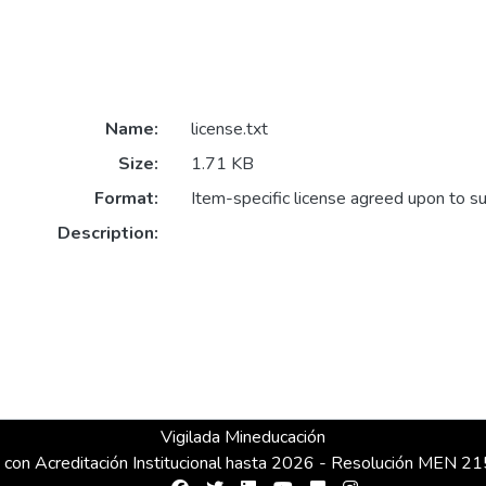
Name:
license.txt
Size:
1.71 KB
Format:
Item-specific license agreed upon to s
Description:
Vigilada Mineducación
 con Acreditación Institucional hasta 2026 - Resolución MEN 