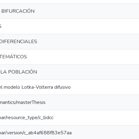
A BIFURCACIÓN
S
DIFERENCIALES
TEMÁTICOS
 LA POBLACIÓN
el modelo Lotka-Volterra difusivo
emantics/masterThesis
/coar/resource_type/c_bdcc
/coar/version/c_ab4af688f83e57aa