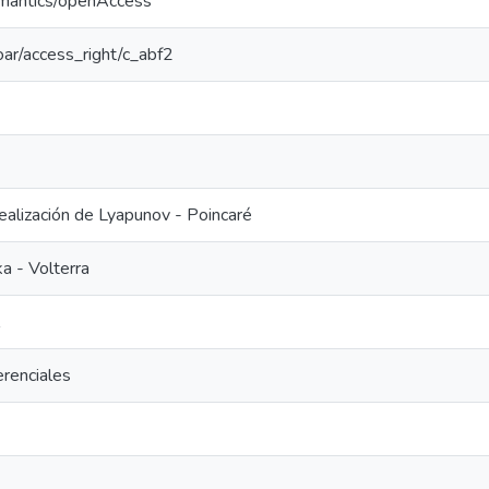
emantics/openAccess
coar/access_right/c_abf2
alización de Lyapunov - Poincaré
a - Volterra
renciales