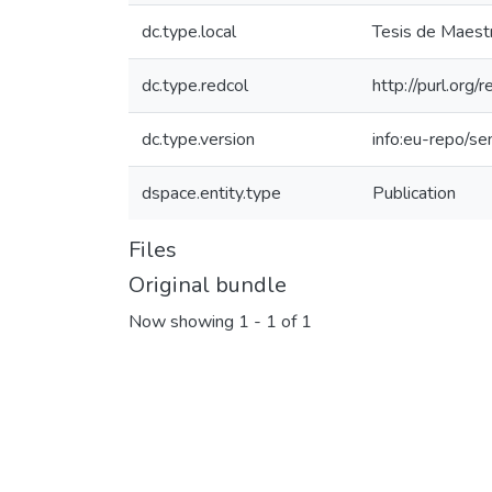
dc.type.local
Tesis de Maestr
dc.type.redcol
http://purl.org
dc.type.version
info:eu-repo/s
dspace.entity.type
Publication
Files
Original bundle
Now showing
1 - 1 of 1