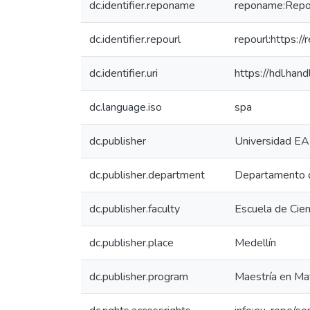
dc.identifier.reponame
reponame:Reposi
dc.identifier.repourl
repourl:https://
dc.identifier.uri
https://hdl.ha
dc.language.iso
spa
dc.publisher
Universidad EA
dc.publisher.department
Departamento d
dc.publisher.faculty
Escuela de Cien
dc.publisher.place
Medellín
dc.publisher.program
Maestría en Ma