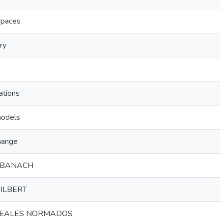
spaces
ry
ations
models
hange
 BANACH
HILBERT
NEALES NORMADOS