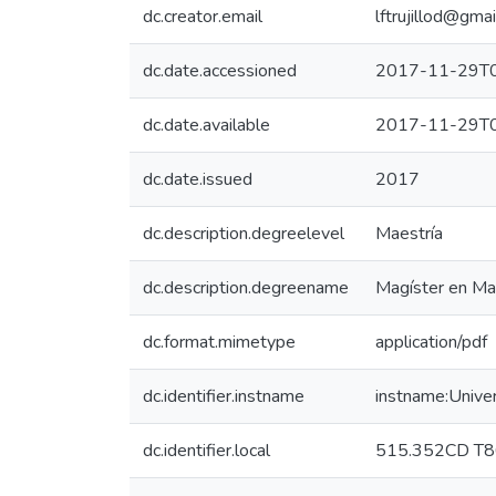
dc.creator.email
lftrujillod@gma
dc.date.accessioned
2017-11-29T0
dc.date.available
2017-11-29T0
dc.date.issued
2017
dc.description.degreelevel
Maestría
dc.description.degreename
Magíster en Ma
dc.format.mimetype
application/pdf
dc.identifier.instname
instname:Unive
dc.identifier.local
515.352CD T