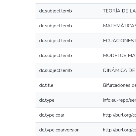
dc.subject.lemb
TEORÍA DE L
dc.subject.lemb
MATEMÁTICA
dc.subject.lemb
ECUACIONES 
dc.subject.lemb
MODELOS MA
dc.subject.lemb
DINÁMICA DE
dc.title
Bifurcaciones d
dc.type
info:eu-repo/s
dc.type.coar
http://purl.org
dc.type.coarversion
http://purl.org