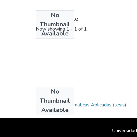
No
License bundle
Thumbnail
Now showing
1 - 1 of 1
Available
No
Collections
Thumbnail
Maestría en Matemáticas Aplicadas (tesis)
Available
Universidad