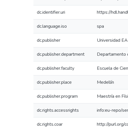
dc.identifier.uri
https://hdl.ha
dc.language.iso
spa
dc.publisher
Universidad EA
dc.publisher.department
Departamento d
dc.publisher.faculty
Escuela de Cien
dc.publisher.place
Medellín
dc.publisher.program
Maestría en Fís
dc.rights.accessrights
info:eu-repo/s
dc.rights.coar
http://purl.org/