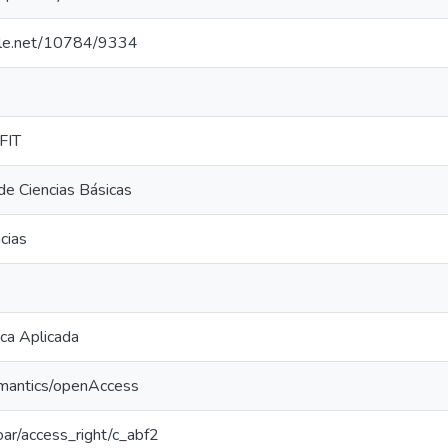
ndle.net/10784/9334
FIT
e Ciencias Básicas
cias
ica Aplicada
emantics/openAccess
coar/access_right/c_abf2