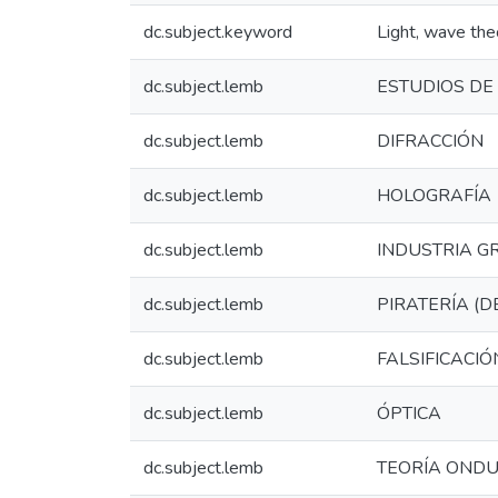
dc.subject.keyword
Light, wave the
dc.subject.lemb
ESTUDIOS DE 
dc.subject.lemb
DIFRACCIÓN
dc.subject.lemb
HOLOGRAFÍA
dc.subject.lemb
INDUSTRIA G
dc.subject.lemb
PIRATERÍA (
dc.subject.lemb
FALSIFICACIÓ
dc.subject.lemb
ÓPTICA
dc.subject.lemb
TEORÍA ONDU