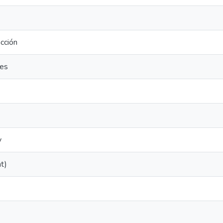
acción
ies
y
ht)