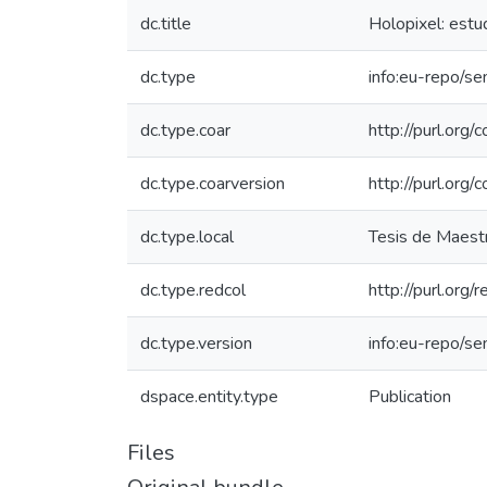
dc.title
Holopixel: estu
dc.type
info:eu-repo/s
dc.type.coar
http://purl.org
dc.type.coarversion
http://purl.org
dc.type.local
Tesis de Maestr
dc.type.redcol
http://purl.org
dc.type.version
info:eu-repo/s
dspace.entity.type
Publication
Files