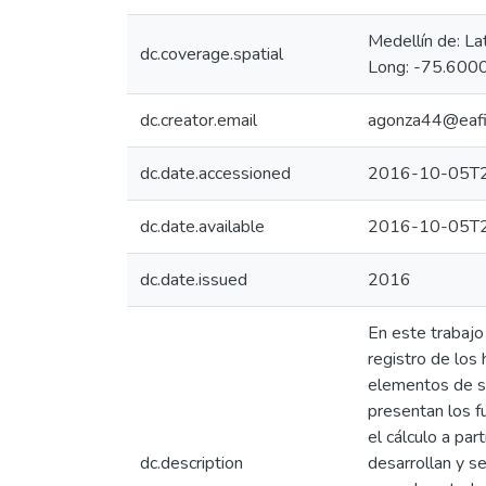
Medellín de: L
dc.coverage.spatial
Long: -75.6000
dc.creator.email
agonza44@eafi
dc.date.accessioned
2016-10-05T2
dc.date.available
2016-10-05T2
dc.date.issued
2016
En este trabajo 
registro de los
elementos de seg
presentan los f
el cálculo a par
dc.description
desarrollan y s