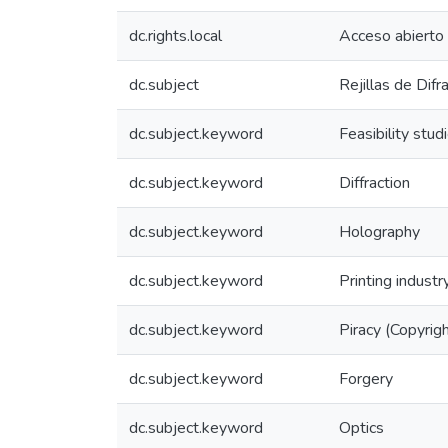
dc.rights.local
Acceso abierto
dc.subject
Rejillas de Difr
dc.subject.keyword
Feasibility stud
dc.subject.keyword
Diffraction
dc.subject.keyword
Holography
dc.subject.keyword
Printing industr
dc.subject.keyword
Piracy (Copyrig
dc.subject.keyword
Forgery
dc.subject.keyword
Optics