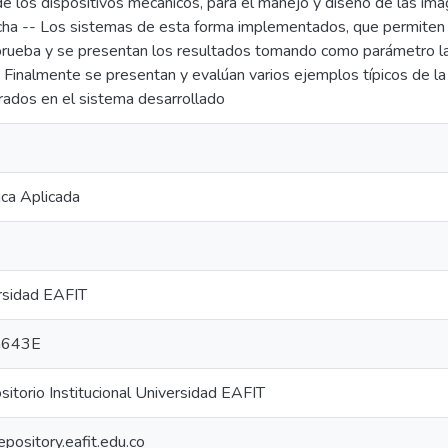
 de los dispositivos mecánicos, para el manejo y diseño de las imá
ha -- Los sistemas de esta forma implementados, que permiten la 
prueba y se presentan los resultados tomando como parámetro l
-- Finalmente se presentan y evalúan varios ejemplos típicos de l
ados en el sistema desarrollado
ica Aplicada
rsidad EAFIT
G643E
torio Institucional Universidad EAFIT
repository.eafit.edu.co