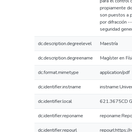
para el control
propiamente dic
son puestos a 
por difracción 
seguridad gener
dc.description.degreelevel
Maestría
dc.description.degreename
Magíster en Fís
dc.format.mimetype
application/pdf
dc.identifier.instname
instname:Unive
dc.identifier.local
621.3675CD 
dc.identifier.reponame
reponame:Reposi
dc.identifier.repourl
repourl:https://