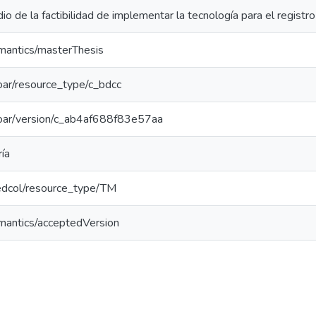
dio de la factibilidad de implementar la tecnología para el regis
emantics/masterThesis
/coar/resource_type/c_bdcc
/coar/version/c_ab4af688f83e57aa
ía
/redcol/resource_type/TM
emantics/acceptedVersion