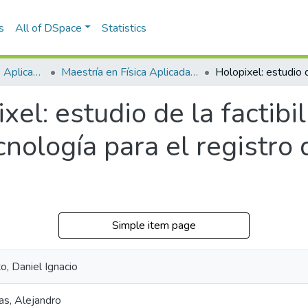
s
All of DSpace
Statistics
Escuela de Ciencias Aplicadas e Ingeniería
Maestría en Física Aplicada (tesis)
xel: estudio de la factibi
cnología para el registro
Simple item page
o, Daniel Ignacio
as, Alejandro