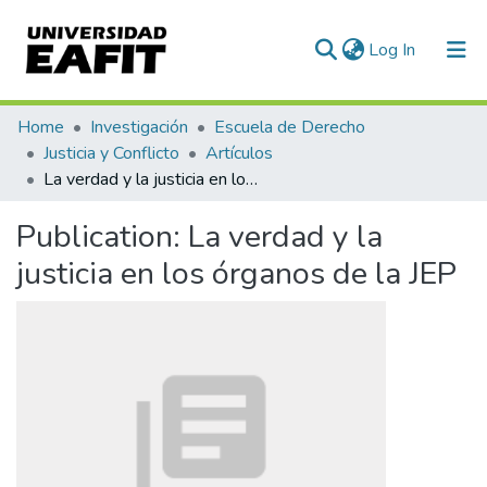
(current)
Log In
Communities & Collections
Home
Investigación
Escuela de Derecho
Justicia y Conflicto
Artículos
All of DSpace
La verdad y la justicia en los órganos de la JEP
Statistics
Publication:
La verdad y la
justicia en los órganos de la JEP