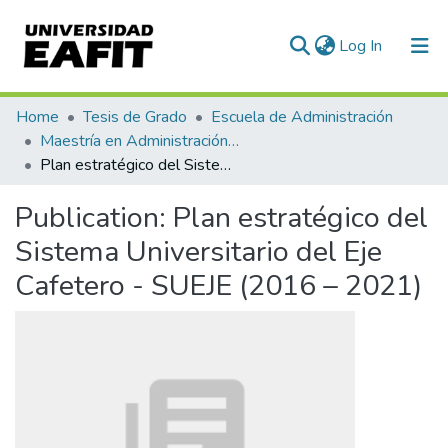
(current)
Log In
Communities & Collections
Home
Tesis de Grado
Escuela de Administración
Maestría en Administración - MBA (tesis)
All of DSpace
Plan estratégico del Sistema Universitario del Eje Cafetero - SUEJE (2016 – 2021)
Statistics
Publication:
Plan estratégico del
Sistema Universitario del Eje
Cafetero - SUEJE (2016 – 2021)