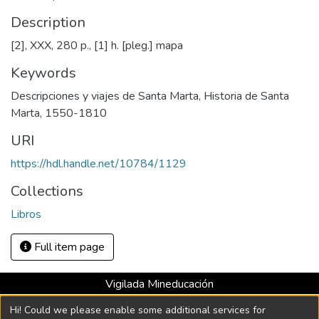
Description
[2], XXX, 280 p., [1] h. [pleg.] mapa
Keywords
Descripciones y viajes de Santa Marta
,
Historia de Santa
Marta, 1550-1810
URI
https://hdl.handle.net/10784/1129
Collections
Libros
Full item page
Vigilada Mineducación
Universidad con Acreditación Institucional hasta 2026 -
Hi! Could we please enable some additional services for
Resolución MEN 2158 de 2018