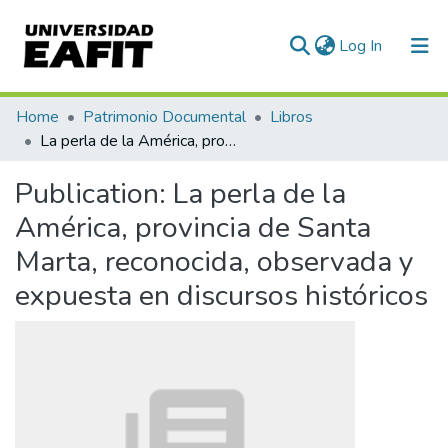
(current)
Log In
Communities & Collections
Home
Patrimonio Documental
Libros
La perla de la América, provincia de Santa Marta, reconocida, observada y expuesta en discursos históricos
All of DSpace
Publication:
La perla de la
Statistics
América, provincia de Santa
Marta, reconocida, observada y
expuesta en discursos históricos