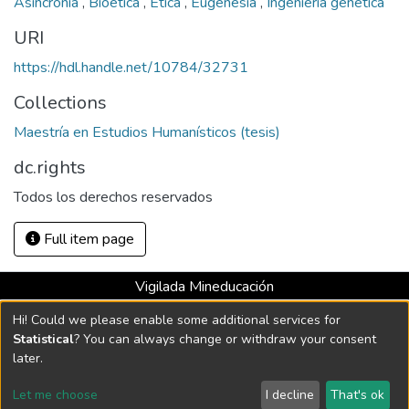
Asincronía
,
Bioética
,
Ética
,
Eugenesia
,
Ingeniería genética
URI
https://hdl.handle.net/10784/32731
Collections
Maestría en Estudios Humanísticos (tesis)
dc.rights
Todos los derechos reservados
Full item page
Vigilada Mineducación
Universidad con Acreditación Institucional hasta 2026 -
Hi! Could we please enable some additional services for
Resolución MEN 2158 de 2018
Statistical
? You can always change or withdraw your consent
later.
DSpace software
copyright © 2002-2026
LYRASIS
Let me choose
I decline
That's ok