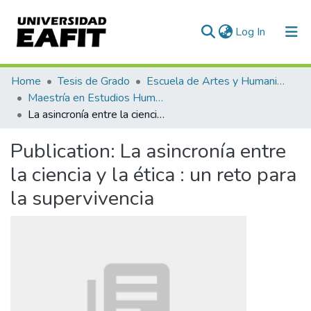
(current)
Log In
Communities & Collections
Home
Tesis de Grado
Escuela de Artes y Humanidades
Maestría en Estudios Humanísticos (tesis)
All of DSpace
La asincronía entre la ciencia y la ética : un reto para la supervivencia
Statistics
Publication:
La asincronía entre
la ciencia y la ética : un reto para
la supervivencia