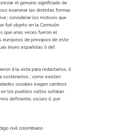
preciar el genuino significado de
oso examinar las distintas formas
va ; considerar los motivos que
ue fué objeto en la Comisión
es que unas veces fueron el
s europeos de principios de este
guas leyes españolas ó del
ron á la vista para redactarlos, ó
ra sostenerlos ; como existen
sidades sociales exigen cambios
vo en los pueblos cultos señalan
mos deficiente, oscuro ó, por
digo civil colombiano