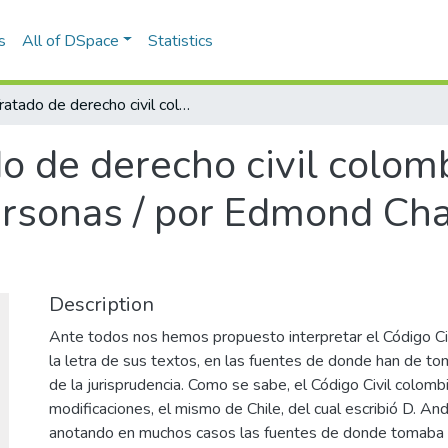
s
All of DSpace
Statistics
Tratado de derecho civil colombiano : tomo primero : de las personas / por Edmond Champeau, Antonio José Uribe
o de derecho civil colom
personas / por Edmond C
Description
Ante todos nos hemos propuesto interpretar el Código Civ
la letra de sus textos, en las fuentes de donde han de tom
de la jurisprudencia. Como se sabe, el Código Civil colombi
modificaciones, el mismo de Chile, del cual escribió D. An
anotando en muchos casos las fuentes de donde tomaba ca