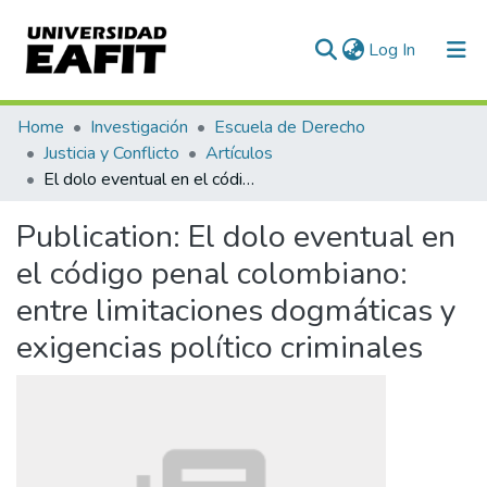
(current)
Log In
Communities & Collections
Home
Investigación
Escuela de Derecho
Justicia y Conflicto
Artículos
All of DSpace
El dolo eventual en el código penal colombiano: entre limitaciones dogmáticas y exigencias político criminales
Statistics
Publication:
El dolo eventual en
el código penal colombiano:
entre limitaciones dogmáticas y
exigencias político criminales