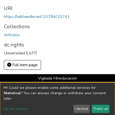
URI
https://hdl.handle.net/10784/25741
Collections
Artículos
dc.rights
Universidad EAFIT
Full item page
Vigilada Mineducación
Universidad con Acreditación Institucional hasta 2026 -
Hi! Could we please enable some additional services for
Resolución MEN 2158 de 2018
Statistical
? You can always change or withdraw your consent
later.
DSpace software
copyright © 2002-2026
LYRASIS
Let me choose
I decline
That's ok
Cookie settings
Send Feedback