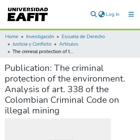
(current)
Log In
Communities & Collections
Home
Investigación
Escuela de Derecho
Justicia y Conflicto
Artículos
All of DSpace
The criminal protection of the environment. Analysis of art. 338 of the Colombian Criminal Code on illegal mining
Statistics
Publication:
The criminal
protection of the environment.
Analysis of art. 338 of the
Colombian Criminal Code on
illegal mining