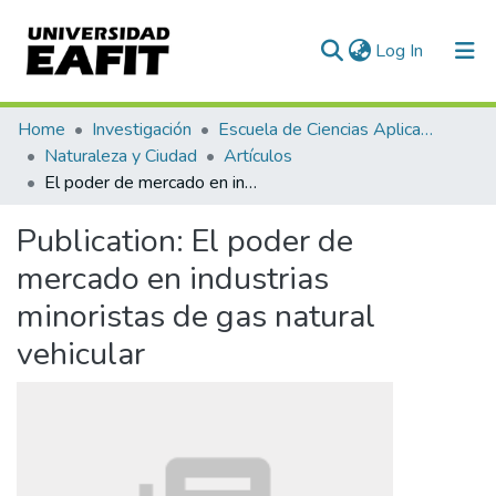
(current)
Log In
Communities & Collections
Home
Investigación
Escuela de Ciencias Aplicadas e Ingeniería
Naturaleza y Ciudad
Artículos
All of DSpace
El poder de mercado en industrias minoristas de gas natural vehicular
Statistics
Publication:
El poder de
mercado en industrias
minoristas de gas natural
vehicular