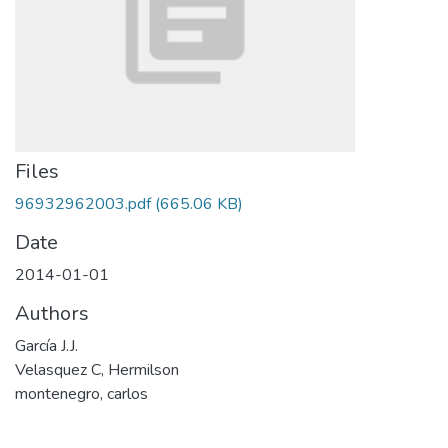
Files
96932962003.pdf
(665.06 KB)
Date
2014-01-01
Authors
García J.J.
Velasquez C, Hermilson
montenegro, carlos