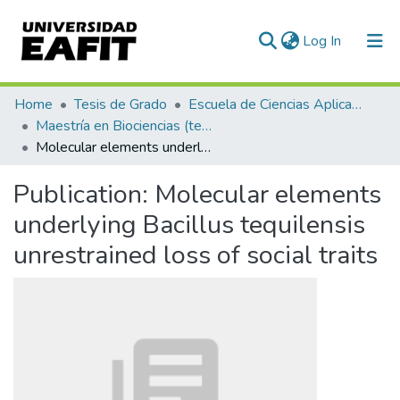
(current)
Log In
Communities & Collections
Home
Tesis de Grado
Escuela de Ciencias Aplicadas e Ingeniería
Maestría en Biociencias (tesis)
All of DSpace
Molecular elements underlying Bacillus tequilensis unrestrained loss of social traits
Statistics
Publication:
Molecular elements
underlying Bacillus tequilensis
unrestrained loss of social traits