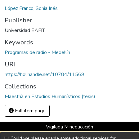
López Franco, Sonia Inés
Publisher
Universidad EAFIT
Keywords
Programas de radio - Medellín
URI
https://hdl.handle.net/10784/11569
Collections
Maestría en Estudios Humanísticos (tesis)
Full item page
Vigilada Mineducación
Universidad con Acreditación Institucional hasta 2026 -
Hi! Could we please enable some additional services for