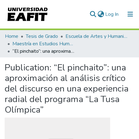
(current)
Log In
Communities & Collections
Home
Tesis de Grado
Escuela de Artes y Humanidades
Maestría en Estudios Humanísticos (tesis)
All of DSpace
“El pinchaito”: una aproximación al análisis crítico del discurso en una experiencia radial del programa “La Tusa Olímpica”
Statistics
Publication:
“El pinchaito”: una
aproximación al análisis crítico
del discurso en una experiencia
radial del programa “La Tusa
Olímpica”