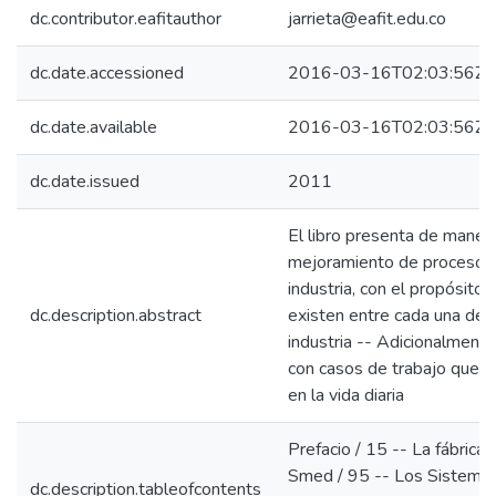
dc.contributor.eafitauthor
jarrieta@eafit.edu.co
dc.date.accessioned
2016-03-16T02:03:56Z
dc.date.available
2016-03-16T02:03:56Z
dc.date.issued
2011
El libro presenta de manera
mejoramiento de procesos p
industria, con el propósito
dc.description.abstract
existen entre cada una de 
industria -- Adicionalment
con casos de trabajo que 
en la vida diaria
Prefacio / 15 -- La fábrica
Smed / 95 -- Los Sistemas
dc.description.tableofcontents