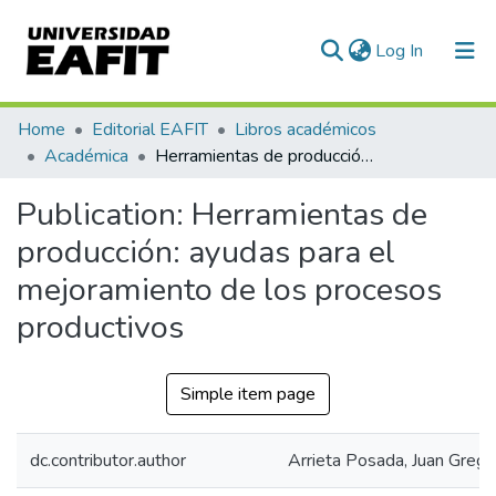
(current)
Log In
Communities & Collections
Home
Editorial EAFIT
Libros académicos
Académica
Herramientas de producción: ayudas para el mejoramiento de los procesos productivos
All of DSpace
Publication:
Herramientas de
Statistics
producción: ayudas para el
mejoramiento de los procesos
productivos
Simple item page
dc.contributor.author
Arrieta Posada, Juan Grego