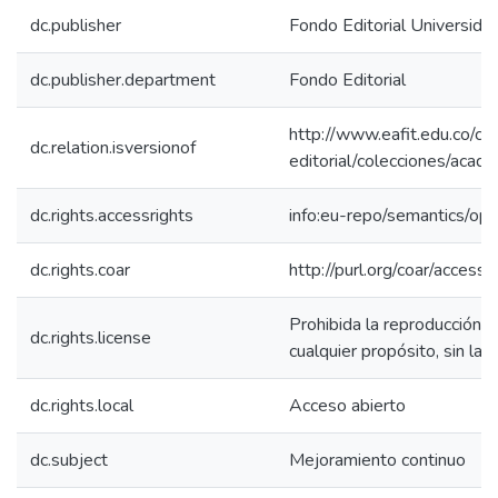
dc.publisher
Fondo Editorial Universid
dc.publisher.department
Fondo Editorial
http://www.eafit.edu.co/cul
dc.relation.isversionof
editorial/colecciones/aca
dc.rights.accessrights
info:eu-repo/semantics/op
dc.rights.coar
http://purl.org/coar/access_
Prohibida la reproducción to
dc.rights.license
cualquier propósito, sin la a
dc.rights.local
Acceso abierto
dc.subject
Mejoramiento continuo