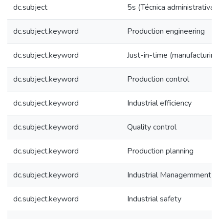
dc.subject
5s (Técnica administrativa)
dc.subject.keyword
Production engineering
dc.subject.keyword
Just-in-time (manufacturin
dc.subject.keyword
Production control
dc.subject.keyword
Industrial efficiency
dc.subject.keyword
Quality control
dc.subject.keyword
Production planning
dc.subject.keyword
Industrial Managemment
dc.subject.keyword
Industrial safety