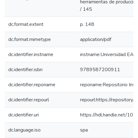
herramientas de producción 
/ 145
dc.format.extent
p. 148
dc.format.mimetype
application/pdf
dc.identifier.instname
instname:Universidad EAF
dc.identifier.isbn
9789587200911
dc.identifier.reponame
reponame:Repositorio Insti
dc.identifier.repourl
repourl:https://repository.e
dc.identifier.uri
https://hdl.handle.net/10
dc.language.iso
spa