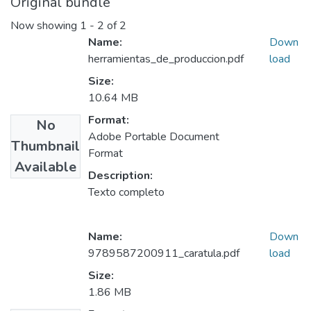
Original bundle
Now showing
1 - 2 of 2
Name:
Down
herramientas_de_produccion.pdf
load
Size:
10.64 MB
Format:
No
Adobe Portable Document
Thumbnail
Format
Available
Description:
Texto completo
Name:
Down
9789587200911_caratula.pdf
load
Size:
1.86 MB