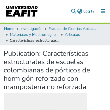
(current)
Log In
Communities & Collections
Home
Investigación
Escuela de Ciencias Aplicadas e Ingeniería
Materiales y Electromagnetismo (GME)
Artículos
All of DSpace
Características estructurales de escuelas colombianas de pórticos de hormigón reforzado con mampostería no reforzada
Statistics
Publication:
Características
estructurales de escuelas
colombianas de pórticos de
hormigón reforzado con
mampostería no reforzada