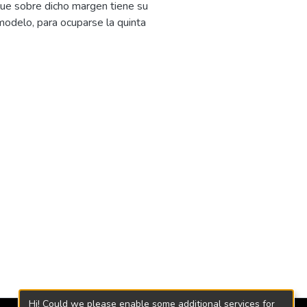
que sobre dicho margen tiene su
l modelo, para ocuparse la quinta
Hi! Could we please enable some additional services for