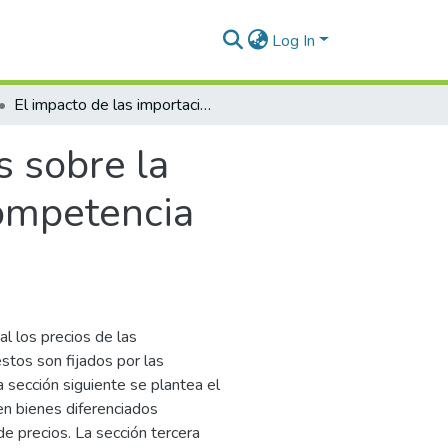
Log In
El impacto de las importaciones sobre la conducta de las empresas: un modelo de competencia monopolística
s sobre la
ompetencia
al los precios de las
stos son fijados por las
sección siguiente se plantea el
n bienes diferenciados
e precios. La sección tercera