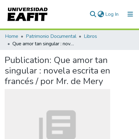
(current)
Log In
Communities & Collections
Home
Patrimonio Documental
Libros
Que amor tan singular : novela escrita en francés / por Mr. de Mery
All of DSpace
Publication:
Que amor tan
Statistics
singular : novela escrita en
francés / por Mr. de Mery