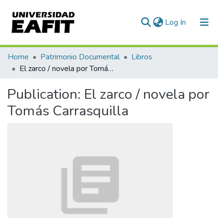
(current)
Log In
Communities & Collections
Home
Patrimonio Documental
Libros
El zarco / novela por Tomás Carrasquilla
All of DSpace
Publication:
El zarco / novela por
Statistics
Tomás Carrasquilla